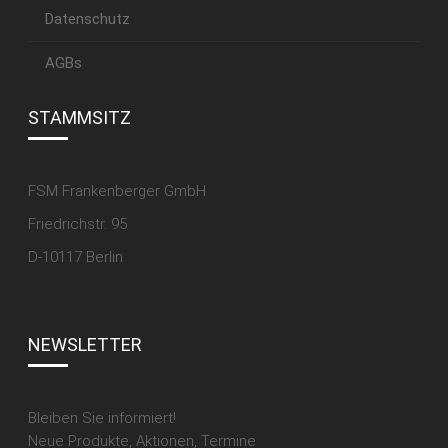
Datenschutz
AGBs
STAMMSITZ
FSM Frankenberger GmbH
Friedrichstr. 95
D-10117 Berlin
NEWSLETTER
Bleiben Sie informiert!
Neue Produkte, Aktionen, Termine